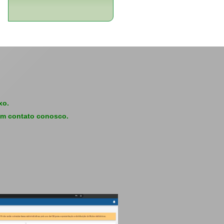
xo.
em contato conosco.