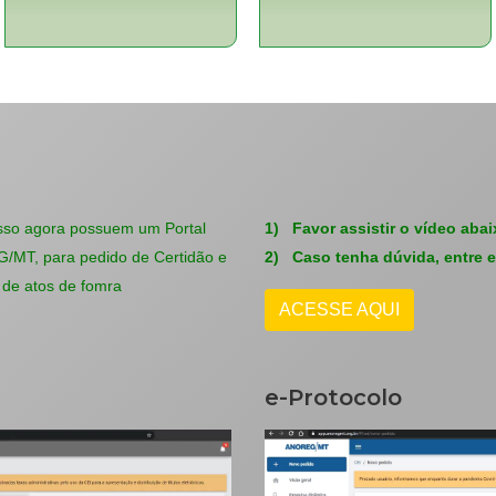
sso agora possuem um Portal
1) Favor assistir o vídeo abai
G/MT, para pedido de Certidão e
2) Caso tenha dúvida, entre 
 de atos de fomra
ACESSE AQUI
e-Protocolo