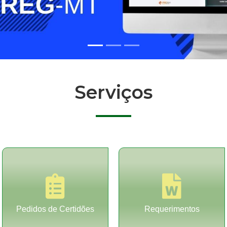
Serviços
Pedidos de Certidões
Requerimentos