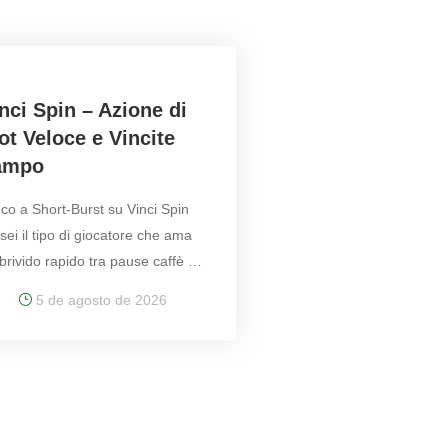
nci Spin – Azione di
ot Veloce e Vincite
ampo
co a Short‑Burst su Vinci Spin
sei il tipo di giocatore che ama
brivido rapido tra pause caffè …
5 de agosto de 2026