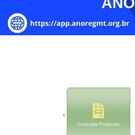
Consultar Protocolo