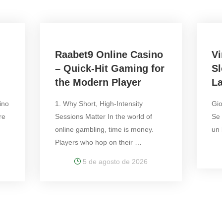
Raabet9 Online Casino
Vi
– Quick‑Hit Gaming for
Sl
the Modern Player
L
ino
1. Why Short, High‑Intensity
Gio
re
Sessions Matter In the world of
Se 
online gambling, time is money.
un 
Players who hop on their …
5 de agosto de 2026