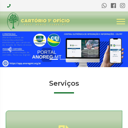
Serviços