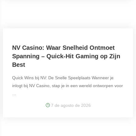
NV Casino: Waar Snelheid Ontmoet
Spanning – Quick‑Hit Gaming op Zijn
Best
Quick Wins bij NV: De Snelle Speelplaats Wanneer je
inlogt bij NV Casino, stap je in een wereld ontworpen voor
…
7 de agosto de 2026