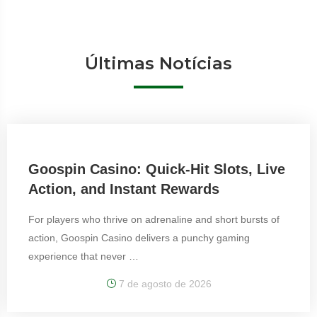
Últimas Notícias
Goospin Casino: Quick‑Hit Slots, Live
Action, and Instant Rewards
For players who thrive on adrenaline and short bursts of
action, Goospin Casino delivers a punchy gaming
experience that never …
7 de agosto de 2026