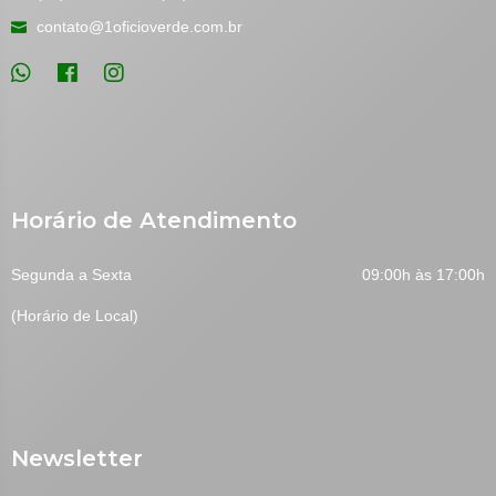
contato@1oficioverde.com.br
Horário de Atendimento
Segunda a Sexta
09:00h às 17:00h
(Horário de Local)
Newsletter