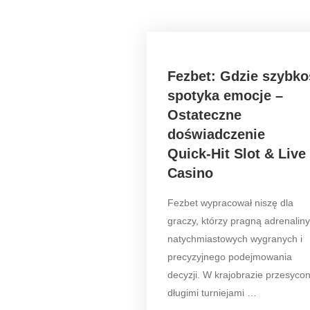
Fezbet: Gdzie szybko
spotyka emocje –
Ostateczne
doświadczenie
Quick‑Hit Slot & Live
Casino
Fezbet wypracował niszę dla
graczy, którzy pragną adrenaliny
natychmiastowych wygranych i
precyzyjnego podejmowania
decyzji. W krajobrazie przesyco
długimi turniejami …