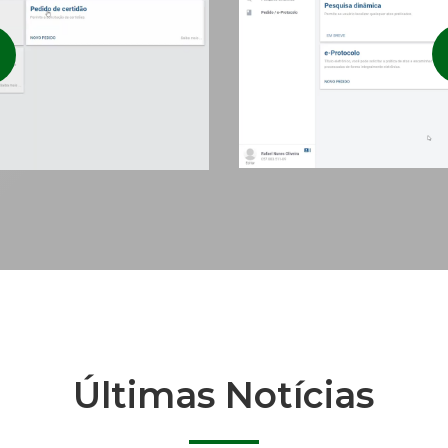
Últimas Notícias