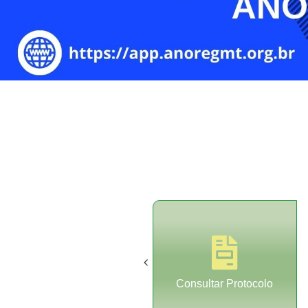
Consultar Protocolo