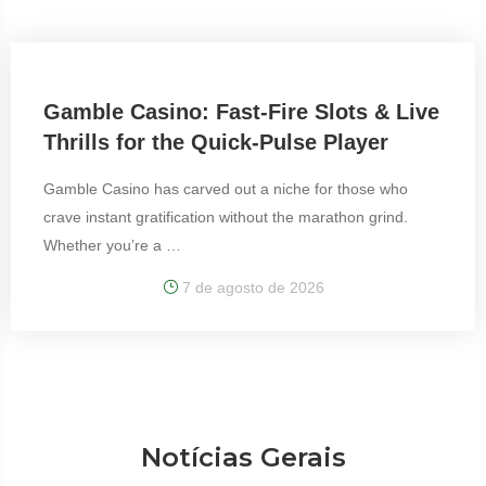
Gamble Casino: Fast‑Fire Slots & Live
Thrills for the Quick‑Pulse Player
Gamble Casino has carved out a niche for those who
crave instant gratification without the marathon grind.
Whether you’re a …
7 de agosto de 2026
Notícias Gerais