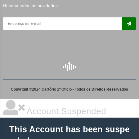
Receba todas as novidades
Copyright ©2024 Cartório 1º Oficio - Todos os Direitos Reservados
Account Suspended
This Account has been suspe