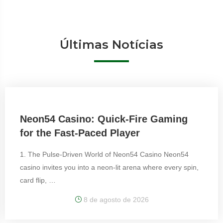
Últimas Notícias
Neon54 Casino: Quick‑Fire Gaming
for the Fast‑Paced Player
1. The Pulse‑Driven World of Neon54 Casino Neon54
casino invites you into a neon‑lit arena where every spin,
card flip, …
8 de agosto de 2026