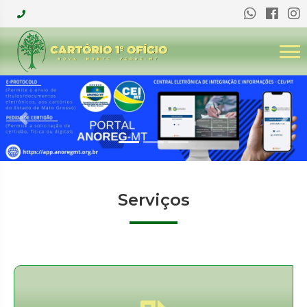
Serviços