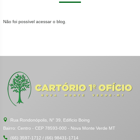
Não foi possível acessar o blog.
Rua Rondonópolis, N° 39, Edificio Boing
Bairro: Centro - CEP 78593-000 - Nova Monte Verde MT
(66) 3597-1712 / (66) 98431-1714