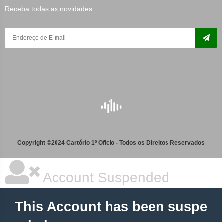
Receba todas as novidades
Copyright ©2024 Cartório 1º Oficio - Todos os Direitos Reservados
Account Suspended
This Account has been suspe