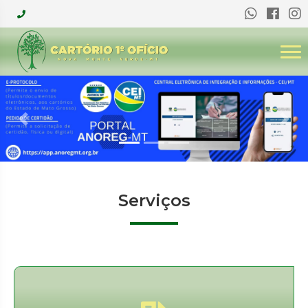
Serviços